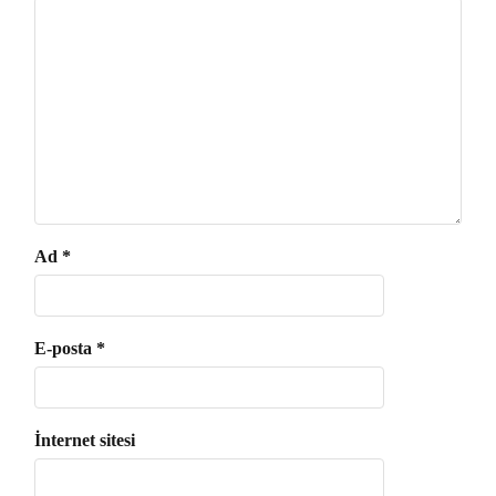
Ad
*
E-posta
*
İnternet sitesi