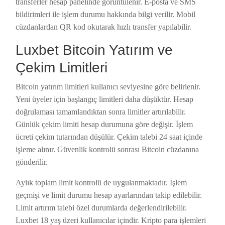
transferler hesap panelinde görüntülenir. E-posta ve SMS
bildirimleri ile işlem durumu hakkında bilgi verilir. Mobil
cüzdanlardan QR kod okutarak hızlı transfer yapılabilir.
Luxbet Bitcoin Yatırım ve
Çekim Limitleri
Bitcoin yatırım limitleri kullanıcı seviyesine göre belirlenir.
Yeni üyeler için başlangıç limitleri daha düşüktür. Hesap
doğrulaması tamamlandıktan sonra limitler artırılabilir.
Günlük çekim limiti hesap durumuna göre değişir. İşlem
ücreti çekim tutarından düşülür. Çekim talebi 24 saat içinde
işleme alınır. Güvenlik kontrolü sonrası Bitcoin cüzdanına
gönderilir.
Aylık toplam limit kontrolü de uygulanmaktadır. İşlem
geçmişi ve limit durumu hesap ayarlarından takip edilebilir.
Limit artırım talebi özel durumlarda değerlendirilebilir.
Luxbet 18 yaş üzeri kullanıcılar içindir. Kripto para işlemleri