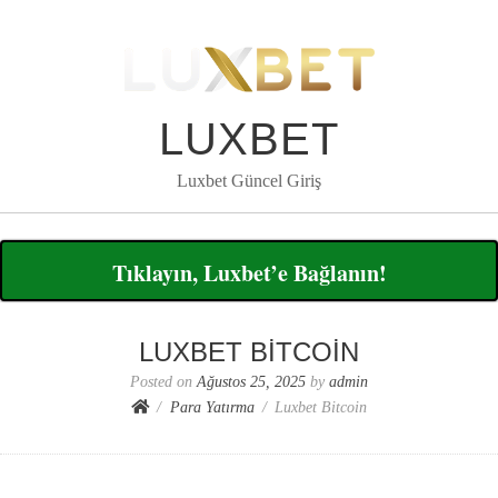
LUXBET
Luxbet Güncel Giriş
Tıklayın, Luxbet’e Bağlanın!
LUXBET BITCOIN
Posted on
Ağustos 25, 2025
by
admin
Para Yatırma
Luxbet Bitcoin