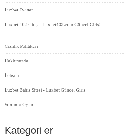
Luxbet Twitter
Luxbet 402 Giriş – Luxbet402.com Güncel Giriş!
Gizlilik Politikası
Hakkımızda
İletişim
Luxbet Bahis Sitesi - Luxbet Güncel Giriş
Sorumlu Oyun
Kategoriler