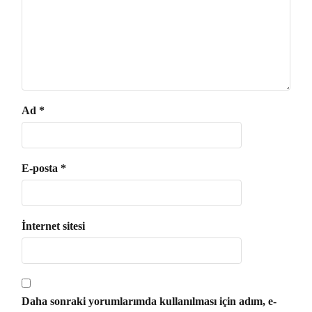
Ad
*
E-posta
*
İnternet sitesi
Daha sonraki yorumlarımda kullanılması için adım, e-