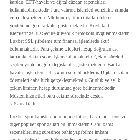
kartları, EFT/havale ve dijital cüzdan seçenekleri
kullanılabilmektedir. Para yatırma işlemleri genellikle anında
gerçekleşmektedir. Minimum yatırım tutarları ödeme
yöntemine göre farklılık göstermektedir. Kredi kartı
işlemlerinde 3D Secure güvenlik protokolü uygulanmaktadır.
Luxbet SSL şifreleme tüm finansal işlemlerde aktif
bulunmaktadır. Para çekme talepleri hesap doğrulaması
tamamlandıktan sonra işleme alınmaktadır. Çekim süreleri
seçilen yönteme göre değişkenlik göstermektedir. Banka
havalesi işlemleri 1-3 iş günü sürebilmektedir. Dijital cüzdan
ödemeleri daha hızlı gerçekleşmektedir. Günlük ve aylık
çekim limitleri hesap durumuna göre belirlenmektedir.
Müşteri hizmetleri para çekme sürecinde destek
sağlamaktadır.
Luxbet spor bahisleri bölümünde futbol, basketbol, tenis ve
diğer popüler spor dalları bulunmaktadır. Canlı bahis
seçenekleri maç süresince bahis yapabilme imkanı
sunmaktadır. Casino bölümünde slot oyunları, masa oyunları