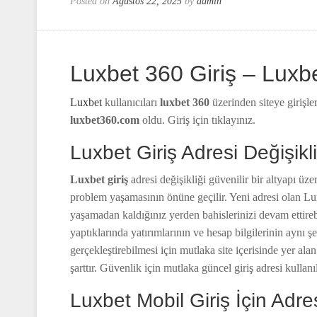
Posted on
Ağustos 22, 2025
by
admin
Luxbet 360 Giriş – Luxb
Luxbet
kullanıcıları
luxbet 360
üzerinden siteye girişler
luxbet360.com
oldu. Giriş için tıklayınız.
Luxbet Giriş Adresi Değişikl
Luxbet giriş
adresi değişikliği güvenilir bir altyapı üzer
problem yaşamasının önüne geçilir. Yeni adresi olan Lu
yaşamadan kaldığınız yerden bahislerinizi devam ettirebil
yaptıklarında yatırımlarının ve hesap bilgilerinin aynı
gerçekleştirebilmesi için mutlaka site içerisinde yer ala
şarttır. Güvenlik için mutlaka güncel giriş adresi kullanı
Luxbet Mobil Giriş İçin Adre