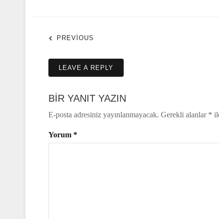
Yazı
PREVIOUS
gezinmesi
LEAVE A REPLY
BIR YANIT YAZIN
E-posta adresiniz yayınlanmayacak.
Gerekli alanlar
*
il
Yorum
*