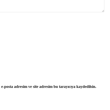
e-posta adresim ve site adresim bu tarayıcıya kaydedilsin.