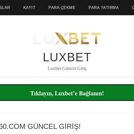
SLAR
KAYIT
PARA ÇEKME
PARA YATIRMA
LUXBET
Luxbet Güncel Giriş
Tıklayın, Luxbet’e Bağlanın!
360.COM GÜNCEL GIRIŞ!