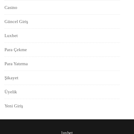
Casino
Güncel Giriş
Luxbet
Para Çekme
Para Yatırma
Şikayet
Üyelik
Yeni Giriş
luxbet