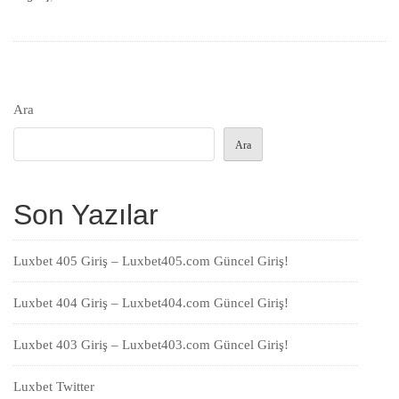
Luxbet
372
Giriş
–
Luxbet372.com
Ara
Güncel
Giriş!
Ara
Son Yazılar
Luxbet 405 Giriş – Luxbet405.com Güncel Giriş!
Luxbet 404 Giriş – Luxbet404.com Güncel Giriş!
Luxbet 403 Giriş – Luxbet403.com Güncel Giriş!
Luxbet Twitter