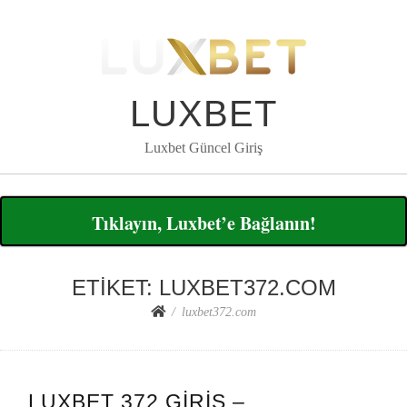
LUXBET
Luxbet Güncel Giriş
Tıklayın, Luxbet’e Bağlanın!
ETIKET:
LUXBET372.COM
luxbet372.com
LUXBET 372 GIRIŞ –