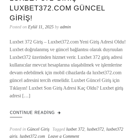
LUXBET372.COM GÜNCEL
GIRIŞ!
Posted on
Eylül 11, 2025
by
admin
Luxbet 372 Giriş – Luxbet372.com Yeni Giriş Adresi Oldu!
Luxbet doğrulanmış ve güncel bağlantısı olarak duyruulan
Luxbet372 üzerinden hizmet verir. Luxbet 372 giriş adresi
kullanıcılar mevcut hesaplarına ulaşabilmek ve işlemlerine
devam edebilmek için mobil cihazlarda da luxbet372.com
güncel adresini tercih etmelidir. Luxbet Güncel Giriş için
Tıklayın! Luxbet Son Giriş Adresi Kaç Oldu? Luxbet giriş
adresi […]
CONTINUE READING
Posted in
Güncel Giriş
Tagged
luxbet 372
,
luxbet372
,
luxbet372
on
giriş
,
luxbet372.com
Leave a Comment