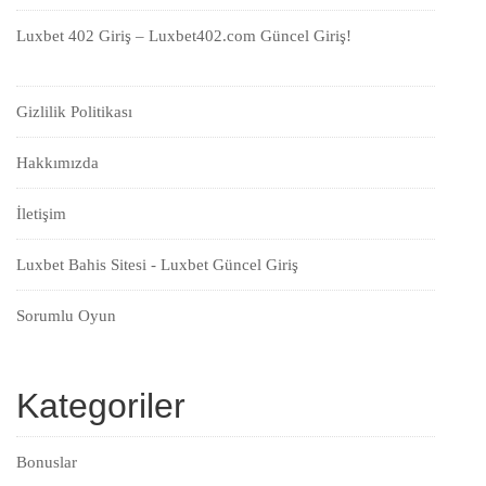
Luxbet 402 Giriş – Luxbet402.com Güncel Giriş!
Gizlilik Politikası
Hakkımızda
İletişim
Luxbet Bahis Sitesi - Luxbet Güncel Giriş
Sorumlu Oyun
Kategoriler
Bonuslar