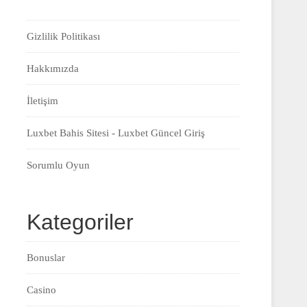
Gizlilik Politikası
Hakkımızda
İletişim
Luxbet Bahis Sitesi - Luxbet Güncel Giriş
Sorumlu Oyun
Kategoriler
Bonuslar
Casino