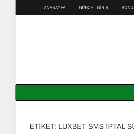
ANASAYFA
GÜNCEL GIRIŞ
BONU
ETIKET:
LUXBET SMS İPTAL S