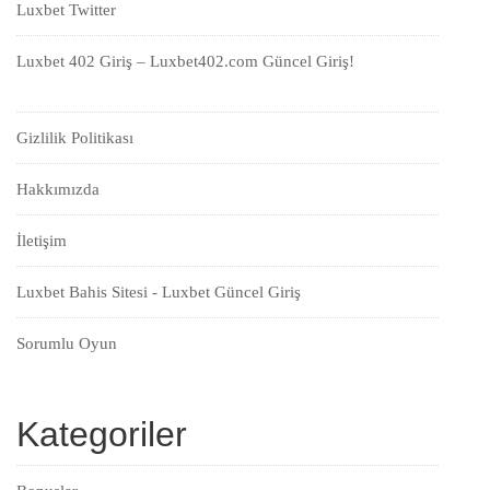
Luxbet Twitter
Luxbet 402 Giriş – Luxbet402.com Güncel Giriş!
Gizlilik Politikası
Hakkımızda
İletişim
Luxbet Bahis Sitesi - Luxbet Güncel Giriş
Sorumlu Oyun
Kategoriler