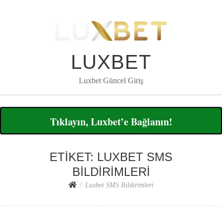
LUXBET
Luxbet Güncel Giriş
Tıklayın, Luxbet’e Bağlanın!
ETIKET:
LUXBET SMS
BILDIRIMLERI
Luxbet SMS Bildirimleri