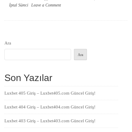
on
İptal Süreci
Leave a Comment
Luxbet
SMS
İptali
Nasıl
Yapılır
Ara
Ara
Son Yazılar
Luxbet 405 Giriş – Luxbet405.com Güncel Giriş!
Luxbet 404 Giriş – Luxbet404.com Güncel Giriş!
Luxbet 403 Giriş – Luxbet403.com Güncel Giriş!