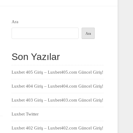
Ara
Ara
Son Yazılar
Luxbet 405 Giriş – Luxbet405.com Güncel Giriş!
Luxbet 404 Giriş – Luxbet404.com Güncel Giriş!
Luxbet 403 Giriş – Luxbet403.com Güncel Giriş!
Luxbet Twitter
Luxbet 402 Giriş – Luxbet402.com Güncel Giriş!