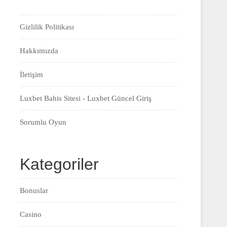
Gizlilik Politikası
Hakkımızda
İletişim
Luxbet Bahis Sitesi - Luxbet Güncel Giriş
Sorumlu Oyun
Kategoriler
Bonuslar
Casino