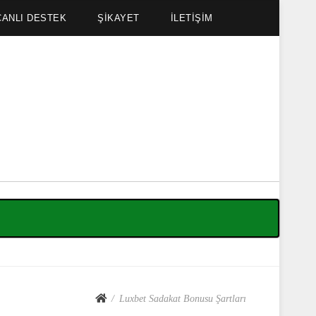
CANLI DESTEK
ŞIKAYET
İLETIŞIM
Luxbet Sadakat Bonusu Şartları