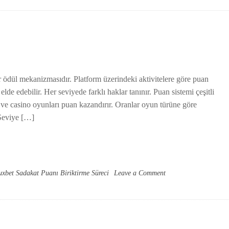
r ödül mekanizmasıdır. Platform üzerindeki aktivitelere göre puan
elde edebilir. Her seviyede farklı haklar tanınır. Puan sistemi çeşitli
er ve casino oyunları puan kazandırır. Oranlar oyun türüne göre
 Seviye […]
on
uxbet Sadakat Puanı Biriktirme Süreci
Leave a Comment
Luxbet
Sadakat
Bonusu