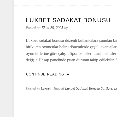
LUXBET SADAKAT BONUSU
Posted on
Ekim 28, 2025
by
Luxbet sadakat bonusu düzenli kullanıcılara sunulan bi
biriktiren oyuncular belirli dönemlerde çeşitli avantajlar 
oyun türlerine göre çalışır. Spor bahisleri, canlı bahisl
değişir. Hesap panelinde puan durumu takip edilebilir.
CONTINUE READING
Posted in
Luxbet
Tagged
Luxbet Sadakat Bonusu Şartları
,
L