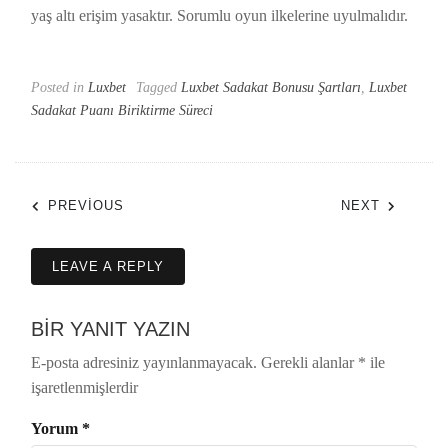
yaş altı erişim yasaktır. Sorumlu oyun ilkelerine uyulmalıdır.
Posted in
Luxbet
Tagged
Luxbet Sadakat Bonusu Şartları
,
Luxbet
Sadakat Puanı Biriktirme Süreci
Yazı
PREVIOUS
NEXT
gezinmesi
LEAVE A REPLY
BIR YANIT YAZIN
E-posta adresiniz yayınlanmayacak.
Gerekli alanlar
*
ile
işaretlenmişlerdir
Yorum
*