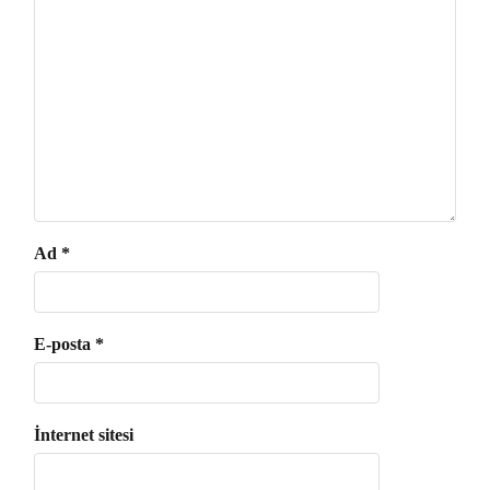
Ad
*
E-posta
*
İnternet sitesi