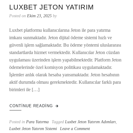
LUXBET JETON YATIRIM
Posted on
Ekim 23, 2025
by
Luxbet platformu kullanıcılarına Jeton ile para yatırma
imkanı sunmaktadır. Jeton dijital ödeme sistemi hızlı ve
güvenli işlem sağlamaktadır. Bu ödeme yöntemi uluslararası
standartlarda hizmet vermektedir. Kullanıcılar Jeton cüzdan
uygulaması üzerinden işlem yapabilmektedir. Platform Jeton
ödemelerinde özel komisyon politikası uygulamaktadır.
İşlemler anlık olarak hesaba yansımaktadır. Jeton hesabının
aktif durumda olması gerekmektedir. Kullanıcılar farklı para
birimleri ile […]
CONTINUE READING
Posted in
Para Yatırma
Tagged
Luxbet Jeton Yatırım Adımları
,
on
Luxbet Jeton Yatırım Sistemi
Leave a Comment