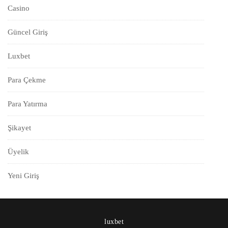
Casino
Güncel Giriş
Luxbet
Para Çekme
Para Yatırma
Şikayet
Üyelik
Yeni Giriş
luxbet