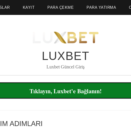
SLAR
KAYIT
PARA ÇEKME
PARA YATIRMA
LUXBET
Luxbet Güncel Giriş
Tıklayın, Luxbet’e Bağlanın!
IM ADIMLARI