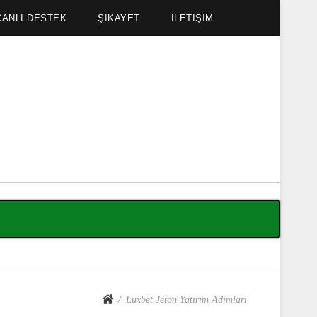
CANLI DESTEK
ŞIKAYET
İLETIŞIM
Luxbet Jeton Yatırım Adımları