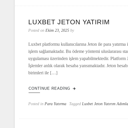
LUXBET JETON YATIRIM
Posted on
Ekim 23, 2025
by
Luxbet platformu kullanıcılarına Jeton ile para yatırma 
işlem sağlamaktadır. Bu ödeme yöntemi uluslararası sta
uygulaması üzerinden işlem yapabilmektedir. Platform 
İşlemler anlık olarak hesaba yansımaktadır. Jeton hesab
birimleri ile […]
CONTINUE READING
Posted in
Para Yatırma
Tagged
Luxbet Jeton Yatırım Adımla