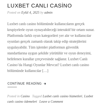
LUXBET CANLI CASINO
Posted on
Eylül 4, 2025
by
admin
Luxbet canlı casino bölümünde kullanıcıların gerçek
krupiyelerle oyun oynayabileceği interaktif bir ortam sunar.
Platformda farklı oyun kategorileri yer alır ve kullanıcılar
oyunları gerçek zamanlı olarak takip edip stratejilerini
uygulayabilir. Tüm işlemler platformun güvenlik
standartlarına uygun şekilde yürütülür ve oyun deneyimi,
belirlenen kurallar çerçevesinde sağlanır. Luxbet Canlı
Casino’da Hangi Oyunlar Mevcut? Luxbet canlı casino
bölümünde kullanıcılar […]
CONTINUE READING
Posted in
Casino
Tagged
Luxbet canlı casino hizmetleri
,
Luxbet
on
canlı casino ödemeleri
Leave a Comment