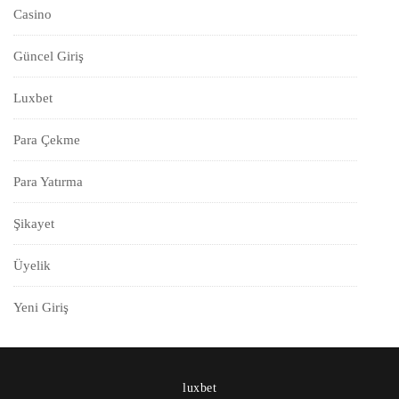
Casino
Güncel Giriş
Luxbet
Para Çekme
Para Yatırma
Şikayet
Üyelik
Yeni Giriş
luxbet