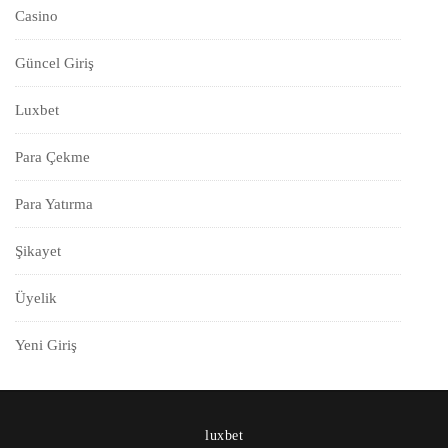
Casino
Güncel Giriş
Luxbet
Para Çekme
Para Yatırma
Şikayet
Üyelik
Yeni Giriş
luxbet