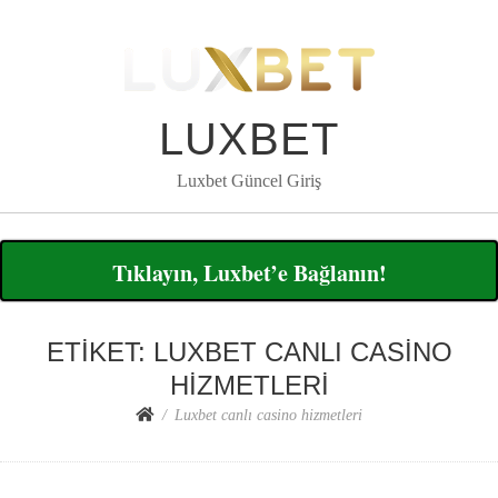
LUXBET
Luxbet Güncel Giriş
Tıklayın, Luxbet’e Bağlanın!
ETIKET:
LUXBET CANLI CASINO
HIZMETLERI
Luxbet canlı casino hizmetleri