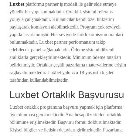
Luxbet
platformu partner iş modeli ile gelir elde etmeye
yönelik bir yapı sunmaktadır. Ortaklık sistemi referans
yoluyla çalışmaktadır. Kullanıcılar kendi özel linklerini
paylaşarak komisyon alabilmektedir. Program çok seviyeli
yapıda tasarlanmıştır. Her seviyede farklı komisyon oranları
bulunmaktadır. Luxbet partner performansını takip
edebilecek panel sağlamaktadır. Ödeme sistemi düzenli
aralıklarla gerçekleştirilmektedir. Minimum ödeme tutarları
belirlenmiştir. Ortaklar çeşitli pazarlama materyallerine erişim
sağlayabilmektedir. Luxbet yalnızca 18 yaş üstü kişiler
tarafından kullanılabilmektedir.
Luxbet Ortaklık Başvurusu
Luxbet ortaklık programına başvuru yapmak için platforma
üye olunması gerekmektedir. Ana hesap üzerinden ortaklık
bölümüne erişilmektedir. Başvuru formu doldurulmaktadır.
Kişisel bilgiler ve iletişim detayları girilmektedir. Pazarlama