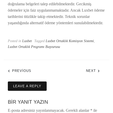
doğrulama belgeleri talep edilebilmektedir. Gecikmiş
ödemeler için faiz uygulanmamaktadır. Ancak Luxbet ödeme
tarihlerini titizlikle takip etmektedir. Teknik sorunlar
yaşandığında alternatif ödeme yöntemleri sunulabilmektedir.
Posted in
Luxbet
Tagged
Luxbet Ortaklık Komisyon Sistemi
,
Luxbet Ortaklık Programı Başvurusu
Yazı
PREVIOUS
NEXT
gezinmesi
LEAVE A REPLY
BIR YANIT YAZIN
E-posta adresiniz yayınlanmayacak.
Gerekli alanlar
*
ile