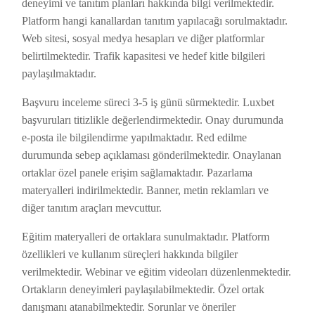
deneyimi ve tanıtım planları hakkında bilgi verilmektedir.
Platform hangi kanallardan tanıtım yapılacağı sorulmaktadır.
Web sitesi, sosyal medya hesapları ve diğer platformlar
belirtilmektedir. Trafik kapasitesi ve hedef kitle bilgileri
paylaşılmaktadır.
Başvuru inceleme süreci 3-5 iş günü sürmektedir. Luxbet
başvuruları titizlikle değerlendirmektedir. Onay durumunda
e-posta ile bilgilendirme yapılmaktadır. Red edilme
durumunda sebep açıklaması gönderilmektedir. Onaylanan
ortaklar özel panele erişim sağlamaktadır. Pazarlama
materyalleri indirilmektedir. Banner, metin reklamları ve
diğer tanıtım araçları mevcuttur.
Eğitim materyalleri de ortaklara sunulmaktadır. Platform
özellikleri ve kullanım süreçleri hakkında bilgiler
verilmektedir. Webinar ve eğitim videoları düzenlenmektedir.
Ortakların deneyimleri paylaşılabilmektedir. Özel ortak
danışmanı atanabilmektedir. Sorunlar ve öneriler