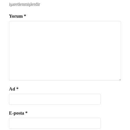
işaretlenmişlerdir
Yorum
*
Ad
*
E-posta
*