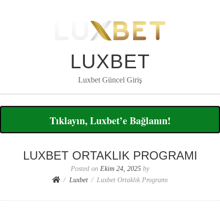
LUXBET
Luxbet Güncel Giriş
Tıklayın, Luxbet’e Bağlanın!
LUXBET ORTAKLIK PROGRAMI
Posted on
Ekim 24, 2025
by
Luxbet
Luxbet Ortaklık Programı