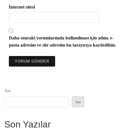
İnternet sitesi
Daha sonraki yorumlarımda kullanılması için adım, e-
posta adresim ve site adresim bu tarayıcıya kaydedilsin.
Ara
Ara
Son Yazılar