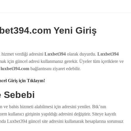
bet394.com Yeni Giriş
k hizmet verdiği adresini
Luxbet394
olarak duyurdu.
Luxbet394
mak için güncel adresi kullanmanız gerekir. Üyeler tüm içeriklere ve
n
luxbet394.com
bağlantısını ziyaret edebilir.
el Giriş için Tıklayın!
e Sebebi
n ve bahis hizmeti alabilmesi için adresini yeniler. Btk’nın
m kullanıcı girişinin yapıldığı adresini değiştirir. Siteye kayıtlı
ında Luxbet394 güncel site adresini kullanarak hesaplarına sorunsuz