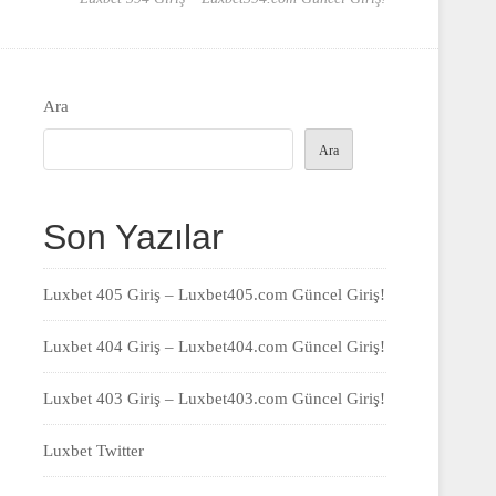
Ara
Ara
Son Yazılar
Luxbet 405 Giriş – Luxbet405.com Güncel Giriş!
Luxbet 404 Giriş – Luxbet404.com Güncel Giriş!
Luxbet 403 Giriş – Luxbet403.com Güncel Giriş!
Luxbet Twitter