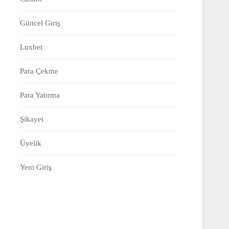
Güncel Giriş
Luxbet
Para Çekme
Para Yatırma
Şikayet
Üyelik
Yeni Giriş