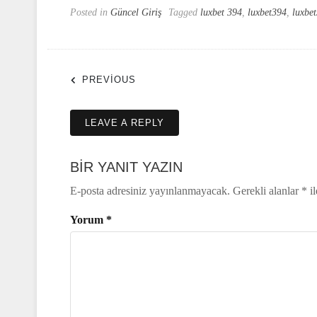
Posted in
Güncel Giriş
Tagged
luxbet 394
,
luxbet394
,
luxbet
Yazı
PREVIOUS
gezinmesi
LEAVE A REPLY
BIR YANIT YAZIN
E-posta adresiniz yayınlanmayacak.
Gerekli alanlar
*
il
Yorum
*