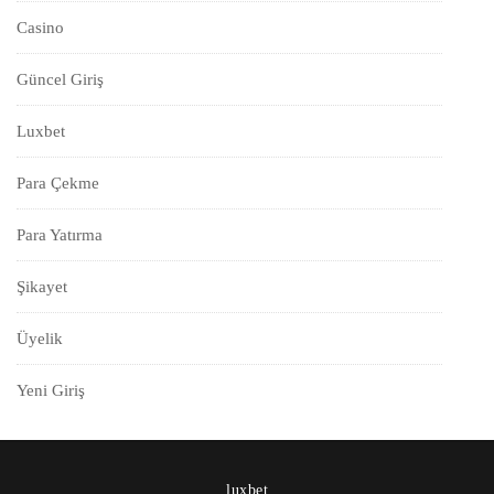
Casino
Güncel Giriş
Luxbet
Para Çekme
Para Yatırma
Şikayet
Üyelik
Yeni Giriş
luxbet