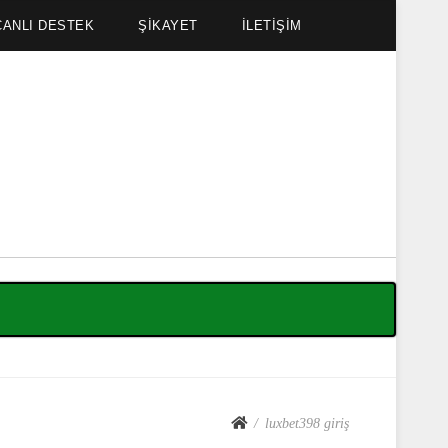
CANLI DESTEK
ŞIKAYET
İLETIŞIM
luxbet398 giriş