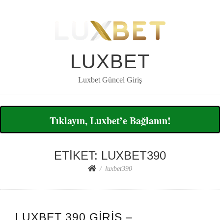
LUXBET
Luxbet Güncel Giriş
Tıklayın, Luxbet’e Bağlanın!
ETIKET:
LUXBET390
luxbet390
LUXBET 390 GIRIŞ –