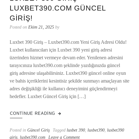
LUXBET390.COM GÜNCEL
GIRIŞ!
Posted on
Ekim 21, 2025
by
Luxbet 390 Giriş – Luxbet390.com Yeni Giriş Adresi Oldu!
Luxbet kullanıcıları için Luxbet 390 yeni giriş adresi
üzerinden hizmet vermeye devam eder. Yenilenen adresini
tarayıcınıza luxbet390.com şeklinde yazdığınızda güncel
giriş adresine ulaşabilirsiniz. Luxbet390 güncel online oyun
ve bahis içeriklerini kesintisiz şekilde sunmayı amaçlayan site
adres değişikliği ile kullanıcı deneyimini güçlendirmeyi
hedefler. Luxbet Güncel Giriş için […]
CONTINUE READING
Posted in
Güncel Giriş
Tagged
luxbet 390
,
luxbet390
,
luxbet390
on
giriş
,
luxbet390.com
Leave a Comment