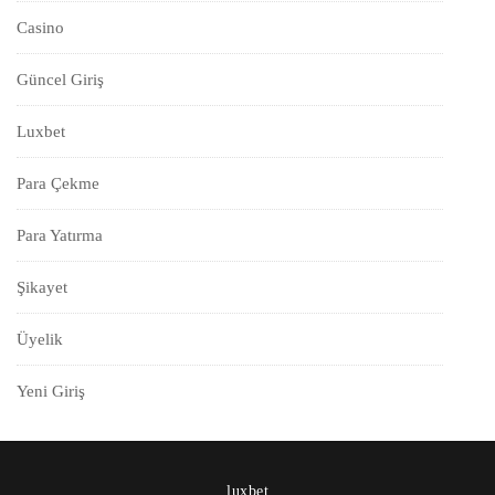
Casino
Güncel Giriş
Luxbet
Para Çekme
Para Yatırma
Şikayet
Üyelik
Yeni Giriş
luxbet