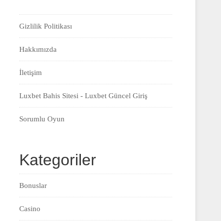
Gizlilik Politikası
Hakkımızda
İletişim
Luxbet Bahis Sitesi - Luxbet Güncel Giriş
Sorumlu Oyun
Kategoriler
Bonuslar
Casino