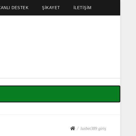
CANLI DESTEK
ŞIKAYET
İLETIŞIM
luxbet389 giriş