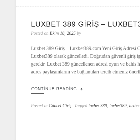
LUXBET 389 GIRIŞ – LUXBET
Posted on
Ekim 18, 2025
by
Luxbet 389 Giriş – Luxbet389.com Yeni Giriş Adresi Ol
Luxbet389 olarak güncelledi. Doğrudan güvenli giriş i
gerekir. Luxbet 389 güncellenen adresi oyun ve bahis h
adres paylaşımlarını ve bağlantıları tercih etmeniz öner
CONTINUE READING
Posted in
Güncel Giriş
Tagged
luxbet 389
,
luxbet389
,
luxbet