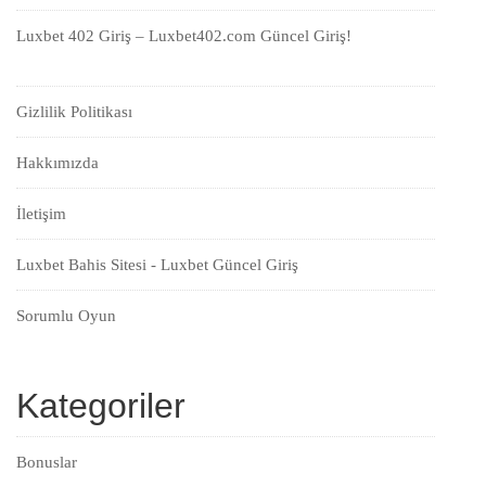
Luxbet 402 Giriş – Luxbet402.com Güncel Giriş!
Gizlilik Politikası
Hakkımızda
İletişim
Luxbet Bahis Sitesi - Luxbet Güncel Giriş
Sorumlu Oyun
Kategoriler
Bonuslar