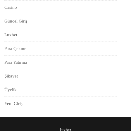
Casino
Güncel Giriş
Luxbet
Para Çekme
Para Yatırma
Şikayet
Üyelik
Yeni Giriş
luxbet