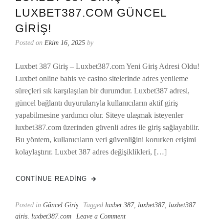
LUXBET387.COM GÜNCEL
GIRIŞ!
Posted on
Ekim 16, 2025
by
Luxbet 387 Giriş – Luxbet387.com Yeni Giriş Adresi Oldu!
Luxbet online bahis ve casino sitelerinde adres yenileme
süreçleri sık karşılaşılan bir durumdur. Luxbet387 adresi,
güncel bağlantı duyurularıyla kullanıcıların aktif giriş
yapabilmesine yardımcı olur. Siteye ulaşmak isteyenler
luxbet387.com üzerinden güvenli adres ile giriş sağlayabilir.
Bu yöntem, kullanıcıların veri güvenliğini korurken erişimi
kolaylaştırır. Luxbet 387 adres değişiklikleri, […]
CONTINUE READING
Posted in
Güncel Giriş
Tagged
luxbet 387
,
luxbet387
,
luxbet387
on
giriş
,
luxbet387.com
Leave a Comment