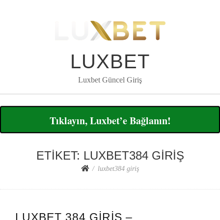
LUXBET
Luxbet Güncel Giriş
Tıklayın, Luxbet’e Bağlanın!
ETIKET:
LUXBET384 GIRIŞ
luxbet384 giriş
LUXBET 384 GIRIŞ –