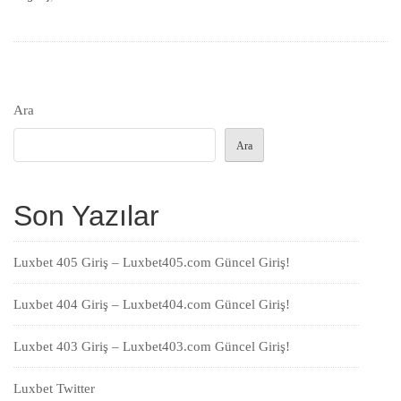
Luxbet
384
Giriş
–
Luxbet384.com
Ara
Güncel
Giriş!
Ara
Son Yazılar
Luxbet 405 Giriş – Luxbet405.com Güncel Giriş!
Luxbet 404 Giriş – Luxbet404.com Güncel Giriş!
Luxbet 403 Giriş – Luxbet403.com Güncel Giriş!
Luxbet Twitter