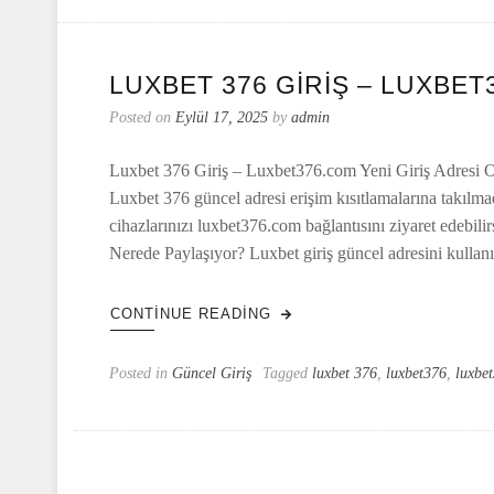
LUXBET 376 GIRIŞ – LUXBET
Posted on
Eylül 17, 2025
by
admin
Luxbet 376 Giriş – Luxbet376.com Yeni Giriş Adresi O
Luxbet 376 güncel adresi erişim kısıtlamalarına takılm
cihazlarınızı luxbet376.com bağlantısını ziyaret edebil
Nerede Paylaşıyor? Luxbet giriş güncel adresini kullanıc
CONTINUE READING
Posted in
Güncel Giriş
Tagged
luxbet 376
,
luxbet376
,
luxbet