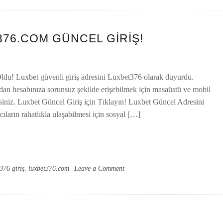
376.COM GÜNCEL GIRIŞ!
ldu! Luxbet güvenli giriş adresini Luxbet376 olarak duyurdu.
adan hesabınıza sorunsuz şekilde erişebilmek için masaüstü ve mobil
irsiniz. Luxbet Güncel Giriş için Tıklayın! Luxbet Güncel Adresini
ıların rahatlıkla ulaşabilmesi için sosyal […]
on
376 giriş
,
luxbet376.com
Leave a Comment
Luxbet
376
Giriş
–