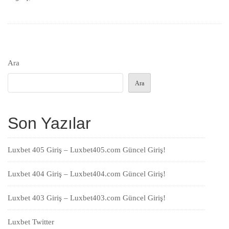
Luxbet
365
Giriş
–
Luxbet365.com
Ara
Güncel
Giriş!
Ara
Son Yazılar
Luxbet 405 Giriş – Luxbet405.com Güncel Giriş!
Luxbet 404 Giriş – Luxbet404.com Güncel Giriş!
Luxbet 403 Giriş – Luxbet403.com Güncel Giriş!
Luxbet Twitter