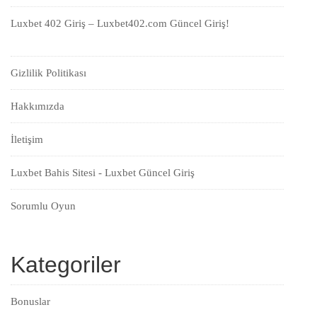
Luxbet 402 Giriş – Luxbet402.com Güncel Giriş!
Gizlilik Politikası
Hakkımızda
İletişim
Luxbet Bahis Sitesi - Luxbet Güncel Giriş
Sorumlu Oyun
Kategoriler
Bonuslar