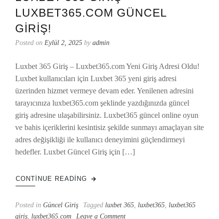
LUXBET365.COM GÜNCEL
GIRIŞ!
Posted on
Eylül 2, 2025
by
admin
Luxbet 365 Giriş – Luxbet365.com Yeni Giriş Adresi Oldu!
Luxbet kullanıcıları için Luxbet 365 yeni giriş adresi
üzerinden hizmet vermeye devam eder. Yenilenen adresini
tarayıcınıza luxbet365.com şeklinde yazdığınızda güncel
giriş adresine ulaşabilirsiniz. Luxbet365 güncel online oyun
ve bahis içeriklerini kesintisiz şekilde sunmayı amaçlayan site
adres değişikliği ile kullanıcı deneyimini güçlendirmeyi
hedefler. Luxbet Güncel Giriş için […]
CONTINUE READING
Posted in
Güncel Giriş
Tagged
luxbet 365
,
luxbet365
,
luxbet365
on
giriş
,
luxbet365.com
Leave a Comment