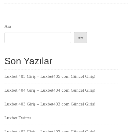
Yeni
Giriş
Adresi
Ara
Ara
Son Yazılar
Luxbet 405 Giriş – Luxbet405.com Güncel Giriş!
Luxbet 404 Giriş – Luxbet404.com Güncel Giriş!
Luxbet 403 Giriş – Luxbet403.com Güncel Giriş!
Luxbet Twitter
Luxbet 402 Giriş – Luxbet402.com Güncel Giriş!