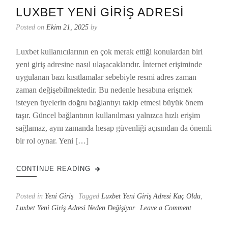
LUXBET YENI GIRIŞ ADRESI
Posted on
Ekim 21, 2025
by
Luxbet kullanıcılarının en çok merak ettiği konulardan biri
yeni giriş adresine nasıl ulaşacaklarıdır. İnternet erişiminde
uygulanan bazı kısıtlamalar sebebiyle resmi adres zaman
zaman değişebilmektedir. Bu nedenle hesabına erişmek
isteyen üyelerin doğru bağlantıyı takip etmesi büyük önem
taşır. Güncel bağlantının kullanılması yalnızca hızlı erişim
sağlamaz, aynı zamanda hesap güvenliği açısından da önemli
bir rol oynar. Yeni […]
CONTINUE READING
Posted in
Yeni Giriş
Tagged
Luxbet Yeni Giriş Adresi Kaç Oldu
,
on
Luxbet Yeni Giriş Adresi Neden Değişiyor
Leave a Comment
Luxbet