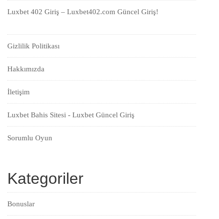
Luxbet 402 Giriş – Luxbet402.com Güncel Giriş!
Gizlilik Politikası
Hakkımızda
İletişim
Luxbet Bahis Sitesi - Luxbet Güncel Giriş
Sorumlu Oyun
Kategoriler
Bonuslar