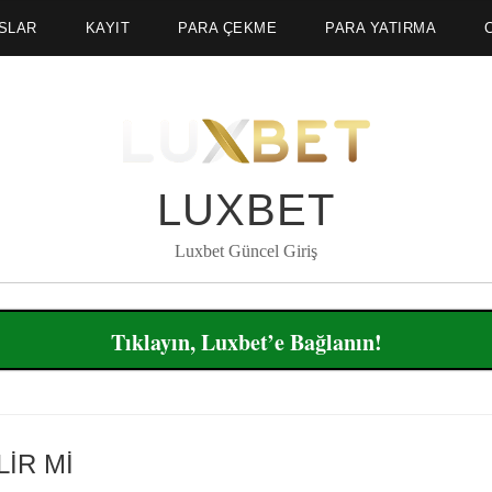
SLAR
KAYIT
PARA ÇEKME
PARA YATIRMA
LUXBET
Luxbet Güncel Giriş
Tıklayın, Luxbet’e Bağlanın!
LIR MI