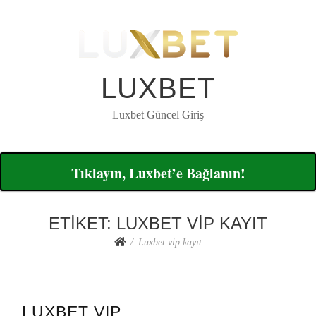
LUXBET
Luxbet Güncel Giriş
Tıklayın, Luxbet’e Bağlanın!
ETIKET:
LUXBET VIP KAYIT
Luxbet vip kayıt
LUXBET VIP