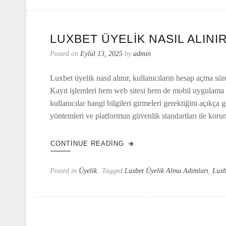
LUXBET ÜYELIK NASIL ALINI
Posted on
Eylül 13, 2025
by
admin
Luxbet üyelik nasıl alınır, kullanıcıların hesap açma sür
Kayıt işlemleri hem web sitesi hem de mobil uygulama ü
kullanıcılar hangi bilgileri girmeleri gerektiğini açıkça 
yöntemleri ve platformun güvenlik standartları ile korun
CONTINUE READING
Posted in
Üyelik
Tagged
Luxbet Üyelik Alma Adımları
,
Luxb