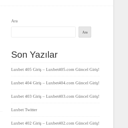
Ara
Ara
Son Yazılar
Luxbet 405 Giriş – Luxbet405.com Güncel Giriş!
Luxbet 404 Giriş – Luxbet404.com Güncel Giriş!
Luxbet 403 Giriş – Luxbet403.com Güncel Giriş!
Luxbet Twitter
Luxbet 402 Giriş – Luxbet402.com Güncel Giriş!