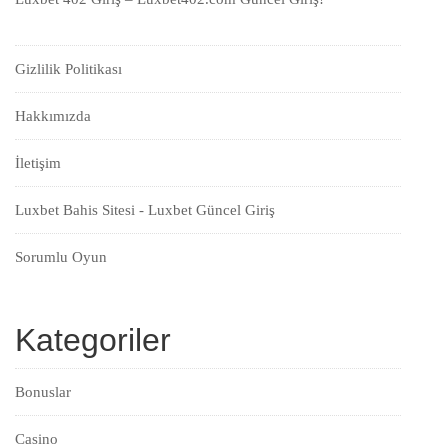
Gizlilik Politikası
Hakkımızda
İletişim
Luxbet Bahis Sitesi - Luxbet Güncel Giriş
Sorumlu Oyun
Kategoriler
Bonuslar
Casino