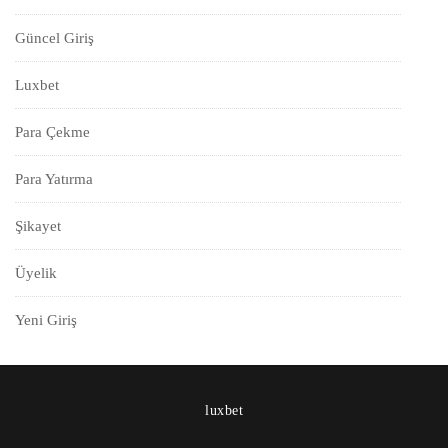
Güncel Giriş
Luxbet
Para Çekme
Para Yatırma
Şikayet
Üyelik
Yeni Giriş
luxbet