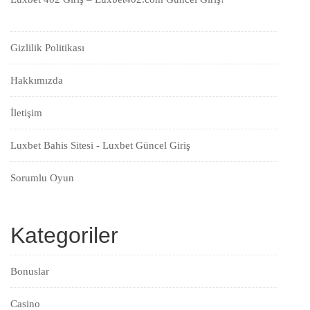
Gizlilik Politikası
Hakkımızda
İletişim
Luxbet Bahis Sitesi - Luxbet Güncel Giriş
Sorumlu Oyun
Kategoriler
Bonuslar
Casino