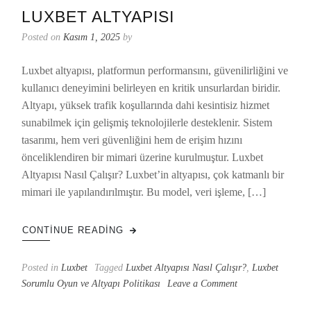
LUXBET ALTYAPISI
Posted on
Kasım 1, 2025
by
Luxbet altyapısı, platformun performansını, güvenilirliğini ve
kullanıcı deneyimini belirleyen en kritik unsurlardan biridir.
Altyapı, yüksek trafik koşullarında dahi kesintisiz hizmet
sunabilmek için gelişmiş teknolojilerle desteklenir. Sistem
tasarımı, hem veri güvenliğini hem de erişim hızını
önceliklendiren bir mimari üzerine kurulmuştur. Luxbet
Altyapısı Nasıl Çalışır? Luxbet’in altyapısı, çok katmanlı bir
mimari ile yapılandırılmıştır. Bu model, veri işleme, […]
CONTINUE READING
Posted in
Luxbet
Tagged
Luxbet Altyapısı Nasıl Çalışır?
,
Luxbet
on
Sorumlu Oyun ve Altyapı Politikası
Leave a Comment
Luxbet