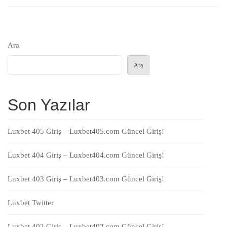
Altyapısı
Ara
Ara
Son Yazılar
Luxbet 405 Giriş – Luxbet405.com Güncel Giriş!
Luxbet 404 Giriş – Luxbet404.com Güncel Giriş!
Luxbet 403 Giriş – Luxbet403.com Güncel Giriş!
Luxbet Twitter
Luxbet 402 Giriş – Luxbet402.com Güncel Giriş!