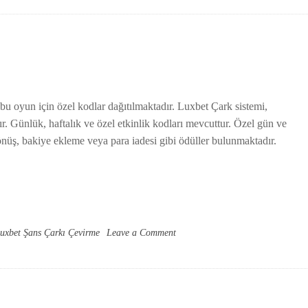
u oyun için özel kodlar dağıtılmaktadır. Luxbet Çark sistemi,
ır. Günlük, haftalık ve özel etkinlik kodları mevcuttur. Özel gün ve
önüş, bakiye ekleme veya para iadesi gibi ödüller bulunmaktadır.
on
uxbet Şans Çarkı Çevirme
Leave a Comment
Luxbet
Çark
Kodu