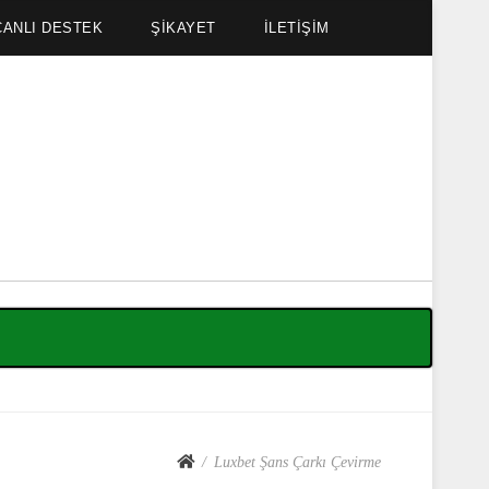
CANLI DESTEK
ŞIKAYET
İLETIŞIM
Luxbet Şans Çarkı Çevirme