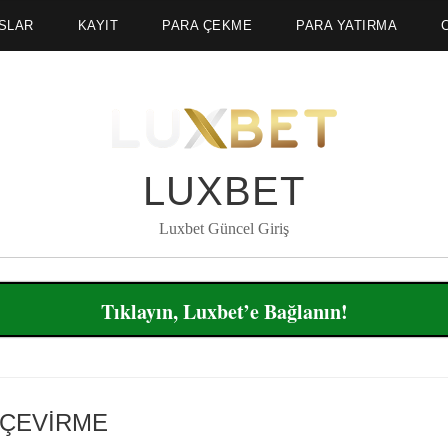
SLAR
KAYIT
PARA ÇEKME
PARA YATIRMA
LUXBET
Luxbet Güncel Giriş
Tıklayın, Luxbet’e Bağlanın!
 ÇEVIRME