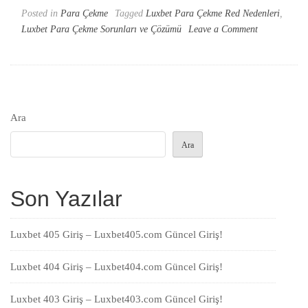
Posted in
Para Çekme
Tagged
Luxbet Para Çekme Red Nedenleri
,
on
Luxbet Para Çekme Sorunları ve Çözümü
Leave a Comment
Luxbet
Para
Çekme
Reddedildi
Ara
Ara
Son Yazılar
Luxbet 405 Giriş – Luxbet405.com Güncel Giriş!
Luxbet 404 Giriş – Luxbet404.com Güncel Giriş!
Luxbet 403 Giriş – Luxbet403.com Güncel Giriş!