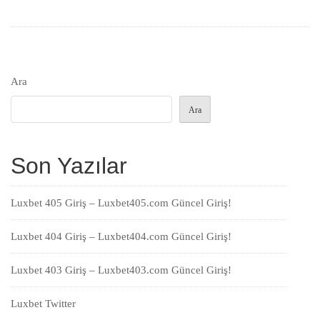
Luxbet
Mobil
Uygulama
Ara
Ara
Son Yazılar
Luxbet 405 Giriş – Luxbet405.com Güncel Giriş!
Luxbet 404 Giriş – Luxbet404.com Güncel Giriş!
Luxbet 403 Giriş – Luxbet403.com Güncel Giriş!
Luxbet Twitter