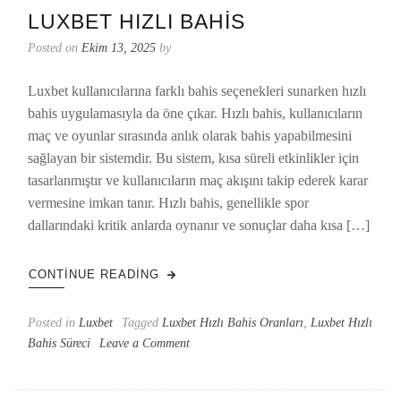
LUXBET HIZLI BAHIS
Posted on
Ekim 13, 2025
by
Luxbet kullanıcılarına farklı bahis seçenekleri sunarken hızlı
bahis uygulamasıyla da öne çıkar. Hızlı bahis, kullanıcıların
maç ve oyunlar sırasında anlık olarak bahis yapabilmesini
sağlayan bir sistemdir. Bu sistem, kısa süreli etkinlikler için
tasarlanmıştır ve kullanıcıların maç akışını takip ederek karar
vermesine imkan tanır. Hızlı bahis, genellikle spor
dallarındaki kritik anlarda oynanır ve sonuçlar daha kısa […]
CONTINUE READING
Posted in
Luxbet
Tagged
Luxbet Hızlı Bahis Oranları
,
Luxbet Hızlı
on
Bahis Süreci
Leave a Comment
Luxbet
Hızlı