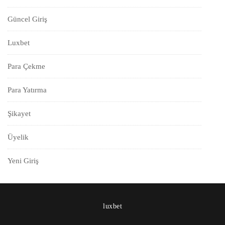
Güncel Giriş
Luxbet
Para Çekme
Para Yatırma
Şikayet
Üyelik
Yeni Giriş
luxbet