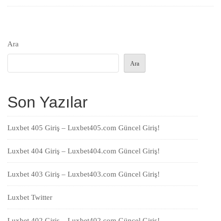
Hesap
Kapatma
Ara
Ara
Son Yazılar
Luxbet 405 Giriş – Luxbet405.com Güncel Giriş!
Luxbet 404 Giriş – Luxbet404.com Güncel Giriş!
Luxbet 403 Giriş – Luxbet403.com Güncel Giriş!
Luxbet Twitter
Luxbet 402 Giriş – Luxbet402.com Güncel Giriş!