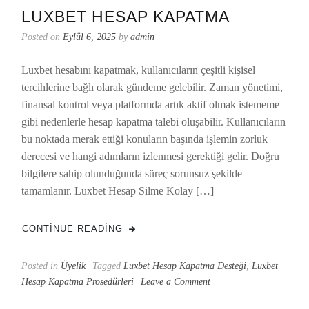
LUXBET HESAP KAPATMA
Posted on
Eylül 6, 2025
by
admin
Luxbet hesabını kapatmak, kullanıcıların çeşitli kişisel
tercihlerine bağlı olarak gündeme gelebilir. Zaman yönetimi,
finansal kontrol veya platformda artık aktif olmak istememe
gibi nedenlerle hesap kapatma talebi oluşabilir. Kullanıcıların
bu noktada merak ettiği konuların başında işlemin zorluk
derecesi ve hangi adımların izlenmesi gerektiği gelir. Doğru
bilgilere sahip olunduğunda süreç sorunsuz şekilde
tamamlanır. Luxbet Hesap Silme Kolay […]
CONTINUE READING
Posted in
Üyelik
Tagged
Luxbet Hesap Kapatma Desteği
,
Luxbet
on
Hesap Kapatma Prosedürleri
Leave a Comment
Luxbet