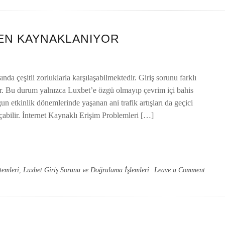
EN KAYNAKLANIYOR
da çeşitli zorluklarla karşılaşabilmektedir. Giriş sorunu farklı
ir. Bu durum yalnızca Luxbet’e özgü olmayıp çevrim içi bahis
un etkinlik dönemlerinde yaşanan ani trafik artışları da geçici
açabilir. İnternet Kaynaklı Erişim Problemleri […]
on
temleri
,
Luxbet Giriş Sorunu ve Doğrulama İşlemleri
Leave a Comment
Luxbet
Giriş
Sorunu
Neden