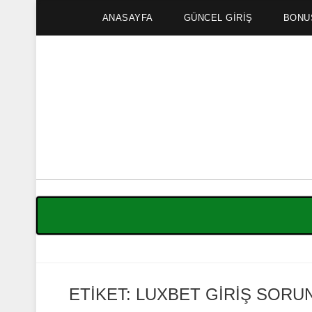
ANASAYFA
GÜNCEL GIRIŞ
BONU
ETIKET:
LUXBET GIRIŞ SORU