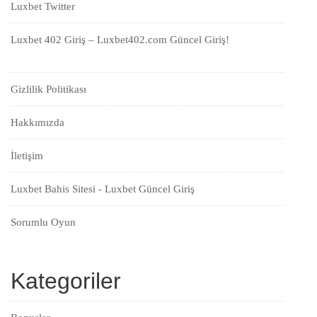
Luxbet Twitter
Luxbet 402 Giriş – Luxbet402.com Güncel Giriş!
Gizlilik Politikası
Hakkımızda
İletişim
Luxbet Bahis Sitesi - Luxbet Güncel Giriş
Sorumlu Oyun
Kategoriler