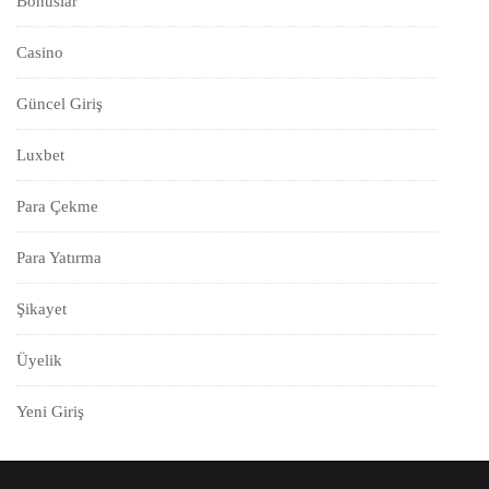
Bonuslar
Casino
Güncel Giriş
Luxbet
Para Çekme
Para Yatırma
Şikayet
Üyelik
Yeni Giriş