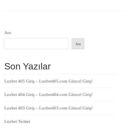
Luxbet
Bonanza
Ara
Ara
Son Yazılar
Luxbet 405 Giriş – Luxbet405.com Güncel Giriş!
Luxbet 404 Giriş – Luxbet404.com Güncel Giriş!
Luxbet 403 Giriş – Luxbet403.com Güncel Giriş!
Luxbet Twitter