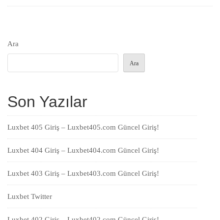
Arkadaş
Davet
Etme
Ara
Ara
Son Yazılar
Luxbet 405 Giriş – Luxbet405.com Güncel Giriş!
Luxbet 404 Giriş – Luxbet404.com Güncel Giriş!
Luxbet 403 Giriş – Luxbet403.com Güncel Giriş!
Luxbet Twitter
Luxbet 402 Giriş – Luxbet402.com Güncel Giriş!