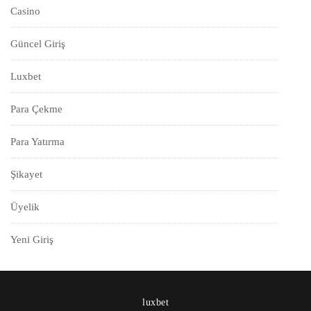
Casino
Güncel Giriş
Luxbet
Para Çekme
Para Yatırma
Şikayet
Üyelik
Yeni Giriş
luxbet