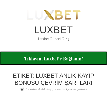
LUXBET
Luxbet Güncel Giriş
Tıklayın, Luxbet’e Bağlanın!
ETIKET:
LUXBET ANLIK KAYIP
BONUSU ÇEVRIM ŞARTLARI
Luxbet Anlık Kayıp Bonusu Çevrim Şartları