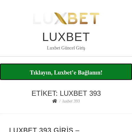
LUXBET
Luxbet Güncel Giriş
Tıklayın, Luxbet’e Bağlanın!
ETIKET:
LUXBET 393
luxbet 393
LUXBET 393 GIRIŞ –