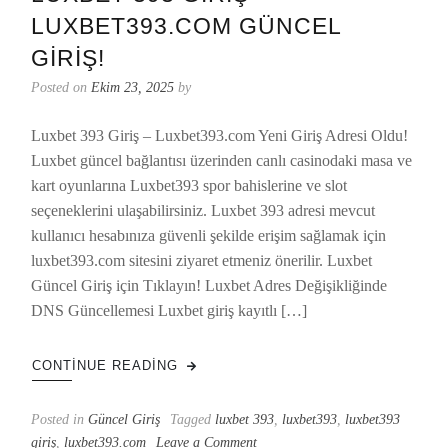
LUXBET393.COM GÜNCEL
GIRIŞ!
Posted on
Ekim 23, 2025
by
Luxbet 393 Giriş – Luxbet393.com Yeni Giriş Adresi Oldu!
Luxbet güncel bağlantısı üzerinden canlı casinodaki masa ve
kart oyunlarına Luxbet393 spor bahislerine ve slot
seçeneklerini ulaşabilirsiniz. Luxbet 393 adresi mevcut
kullanıcı hesabınıza güvenli şekilde erişim sağlamak için
luxbet393.com sitesini ziyaret etmeniz önerilir. Luxbet
Güncel Giriş için Tıklayın! Luxbet Adres Değişikliğinde
DNS Güncellemesi Luxbet giriş kayıtlı […]
CONTINUE READING
Posted in
Güncel Giriş
Tagged
luxbet 393
,
luxbet393
,
luxbet393
on
giriş
,
luxbet393.com
Leave a Comment