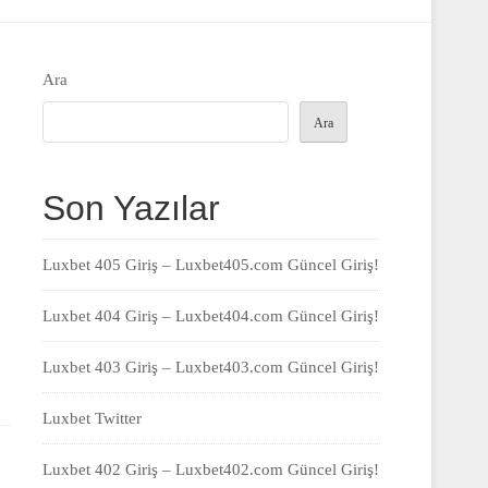
Ara
Ara
Son Yazılar
Luxbet 405 Giriş – Luxbet405.com Güncel Giriş!
Luxbet 404 Giriş – Luxbet404.com Güncel Giriş!
Luxbet 403 Giriş – Luxbet403.com Güncel Giriş!
Luxbet Twitter
Luxbet 402 Giriş – Luxbet402.com Güncel Giriş!