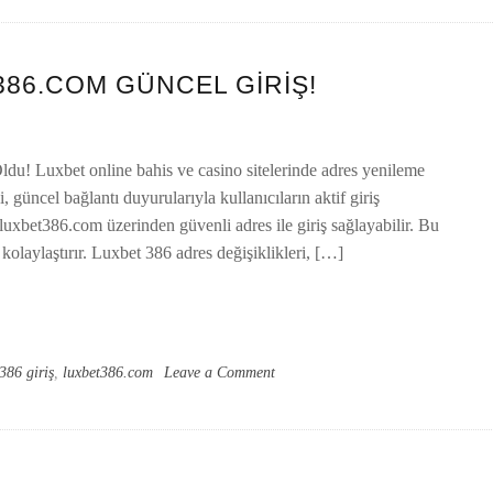
386.COM GÜNCEL GIRIŞ!
du! Luxbet online bahis ve casino sitelerinde adres yenileme
, güncel bağlantı duyurularıyla kullanıcıların aktif giriş
luxbet386.com üzerinden güvenli adres ile giriş sağlayabilir. Bu
kolaylaştırır. Luxbet 386 adres değişiklikleri, […]
on
386 giriş
,
luxbet386.com
Leave a Comment
Luxbet
386
Giriş
–