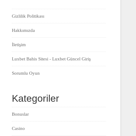
Gizlilik Politikası
Hakkımızda
İletişim
Luxbet Bahis Sitesi - Luxbet Güncel Giriş
Sorumlu Oyun
Kategoriler
Bonuslar
Casino