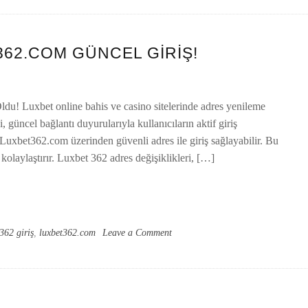
362.COM GÜNCEL GIRIŞ!
du! Luxbet online bahis ve casino sitelerinde adres yenileme
, güncel bağlantı duyurularıyla kullanıcıların aktif giriş
Luxbet362.com üzerinden güvenli adres ile giriş sağlayabilir. Bu
kolaylaştırır. Luxbet 362 adres değişiklikleri, […]
on
362 giriş
,
luxbet362.com
Leave a Comment
Luxbet
362
Giriş
–