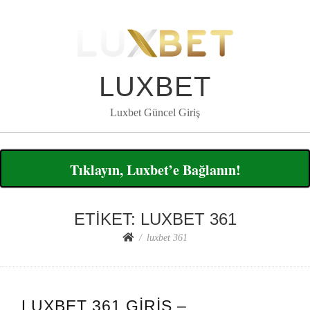
LUXBET
Luxbet Güncel Giriş
Tıklayın, Luxbet’e Bağlanın!
ETIKET:
LUXBET 361
luxbet 361
LUXBET 361 GIRIŞ –