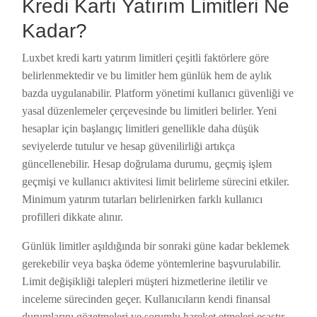
Kredi Kartı Yatırım Limitleri Ne
Kadar?
Luxbet kredi kartı yatırım limitleri çeşitli faktörlere göre
belirlenmektedir ve bu limitler hem günlük hem de aylık
bazda uygulanabilir. Platform yönetimi kullanıcı güvenliği ve
yasal düzenlemeler çerçevesinde bu limitleri belirler. Yeni
hesaplar için başlangıç limitleri genellikle daha düşük
seviyelerde tutulur ve hesap güvenilirliği artıkça
güncellenebilir. Hesap doğrulama durumu, geçmiş işlem
geçmişi ve kullanıcı aktivitesi limit belirleme sürecini etkiler.
Minimum yatırım tutarları belirlenirken farklı kullanıcı
profilleri dikkate alınır.
Günlük limitler aşıldığında bir sonraki güne kadar beklemek
gerekebilir veya başka ödeme yöntemlerine başvurulabilir.
Limit değişikliği talepleri müşteri hizmetlerine iletilir ve
inceleme sürecinden geçer. Kullanıcıların kendi finansal
durumlarını gözetmeleri ve sorumlu hareket etmeleri esastır.