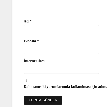
Ad
*
E-posta
*
İnternet sitesi
Daha sonraki yorumlarımda kullanılması için adım, 