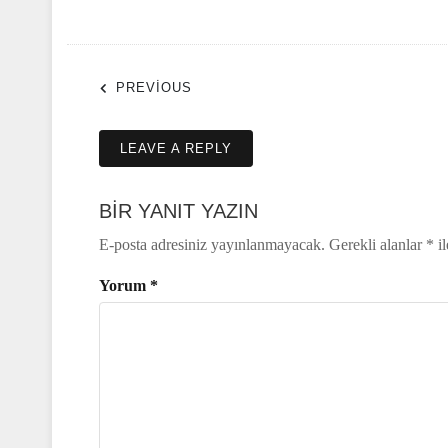
Yazı
PREVIOUS
gezinmesi
LEAVE A REPLY
BIR YANIT YAZIN
E-posta adresiniz yayınlanmayacak.
Gerekli alanlar
*
il
Yorum
*