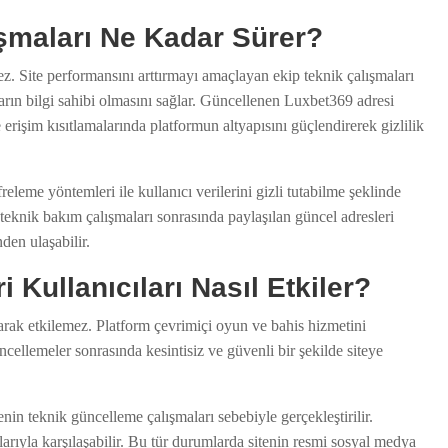
şmaları Ne Kadar Sürer?
. Site performansını arttırmayı amaçlayan ekip teknik çalışmaları
arın bilgi sahibi olmasını sağlar. Güncellenen Luxbet369 adresi
erişim kısıtlamalarında platformun altyapısını güçlendirerek gizlilik
eleme yöntemleri ile kullanıcı verilerini gizli tutabilme şeklinde
r teknik bakım çalışmaları sonrasında paylaşılan güncel adresleri
den ulaşabilir.
 Kullanıcıları Nasıl Etkiler?
larak etkilemez. Platform çevrimiçi oyun ve bahis hizmetini
cellemeler sonrasında kesintisiz ve güvenli bir şekilde siteye
enin teknik güncelleme çalışmaları sebebiyle gerçekleştirilir.
larıyla karşılaşabilir. Bu tür durumlarda sitenin resmi sosyal medya