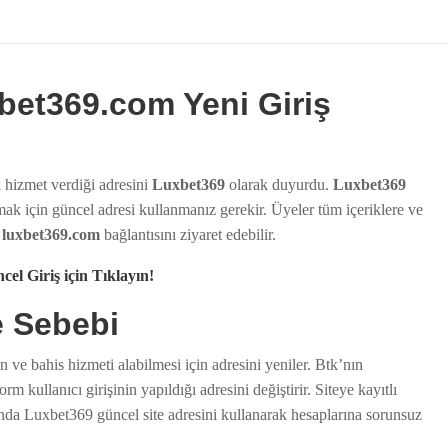
bet369.com Yeni Giriş
k hizmet verdiği adresini
Luxbet369
olarak duyurdu.
Luxbet369
mak için güncel adresi kullanmanız gerekir. Üyeler tüm içeriklere ve
n
luxbet369.com
bağlantısını ziyaret edebilir.
el Giriş için Tıklayın!
e Sebebi
n ve bahis hizmeti alabilmesi için adresini yeniler. Btk’nın
m kullanıcı girişinin yapıldığı adresini değiştirir. Siteye kayıtlı
ında Luxbet369 güncel site adresini kullanarak hesaplarına sorunsuz